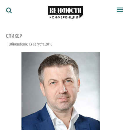
Мероприятия
Ведомости
СПИКЕР
Архив
Обновлено: 13 августа 2018
Как потратить
Партнёрам
Ведомости&
О нас