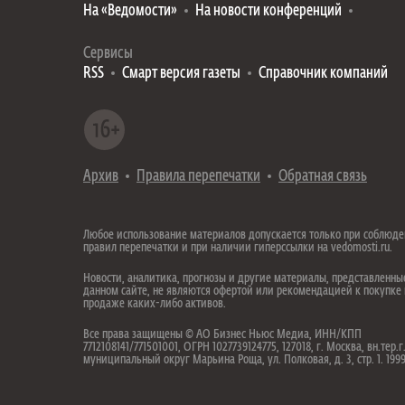
На «Ведомости»
На новости конференций
Сервисы
RSS
Смарт версия газеты
Справочник компаний
Архив
Правила перепечатки
Обратная связь
Любое использование материалов допускается только при соблюд
правил перепечатки и при наличии гиперссылки на vedomosti.ru.
Новости, аналитика, прогнозы и другие материалы, представленны
данном сайте, не являются офертой или рекомендацией к покупке
продаже каких-либо активов.
Все права защищены © АО Бизнес Ньюс Медиа, ИНН/КПП
7712108141/771501001, ОГРН 1027739124775, 127018, г. Москва, вн.тер.г
муниципальный округ Марьина Роща, ул. Полковая, д. 3, стр. 1. 19