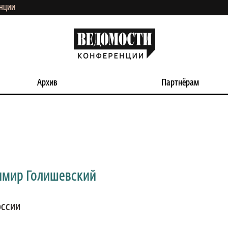
ЕНЦИИ
Архив
Партнёрам
имир Голишевский
оссии