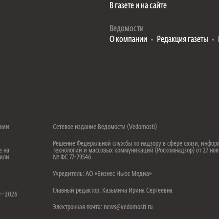
В газете и на сайте
Ведомости
О компании
Редакция газеты
ении
Сетевое издание Ведомости (Vedomosti)
Решение Федеральной службы по надзору в сфере связи, инфо
е на
технологий и массовых коммуникаций (Роскомнадзор) от 27 ноя
 или
№ ФС 77-79546
Учредитель: АО «Бизнес Ньюс Медиа»
.
Главный редактор: Казьмина Ирина Сергеевна
99—2026
Электронная почта: news@vedomosti.ru