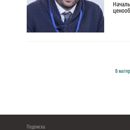
Началь
ценооб
В мате
Подписка