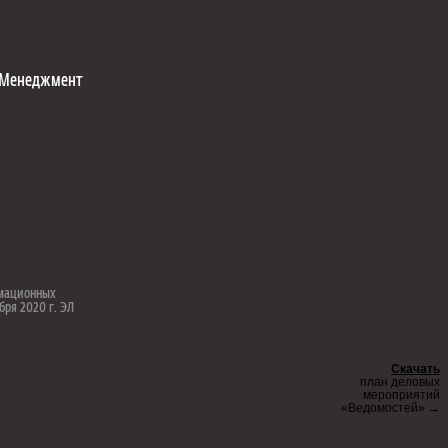
Менеджмент
рмационных
бря 2020 г. ЭЛ
Скачать
план деловых
мероприятий
«Ведомостей» →