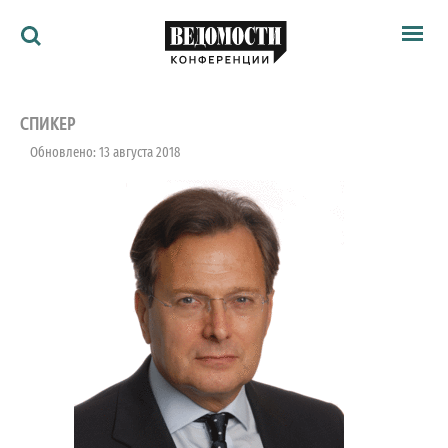
Мероприятия
Ведомости
СПИКЕР
Архив
Обновлено: 13 августа 2018
Как потратить
Партнёрам
Ведомости&
О нас