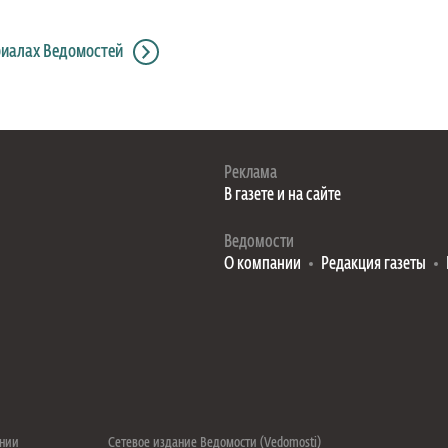
риалах Ведомостей
Реклама
В газете и на сайте
Ведомости
О компании
Редакция газеты
ении
Сетевое издание Ведомости (Vedomosti)