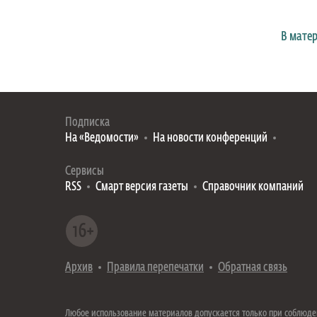
В мате
Подписка
На «Ведомости»
На новости конференций
Сервисы
RSS
Смарт версия газеты
Справочник компаний
Архив
Правила перепечатки
Обратная связь
Любое использование материалов допускается только при соблюд