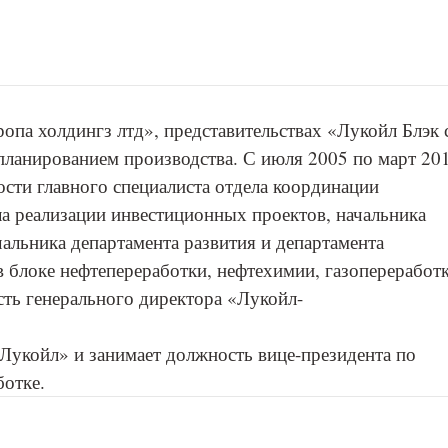
ропа холдингз лтд», представительствах «Лукойл Блэк 
 планированием производства. С июля 2005 по март 20
ости главного специалиста отдела координации
ла реализации инвестиционных проектов, начальника
чальника департамента развития и департамента
 блоке нефтепереработки, нефтехимии, газопереработк
сть генерального директора «Лукойл-
«Лукойл» и занимает должность вице-президента по
ботке.