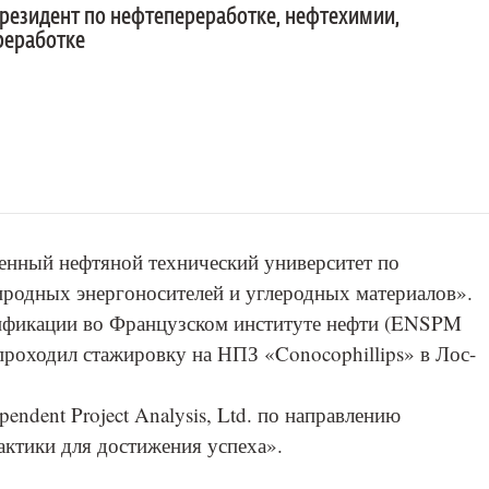
резидент по нефтепереработке, нефтехимии,
реработке
енный нефтяной технический университет по
иродных энергоносителей и углеродных материалов».
ификации во Французском институте нефти (ENSPM
же проходил стажировку на НПЗ «Conocophillips» в Лос-
ndent Project Analysis, Ltd. по направлению
актики для достижения успеха».