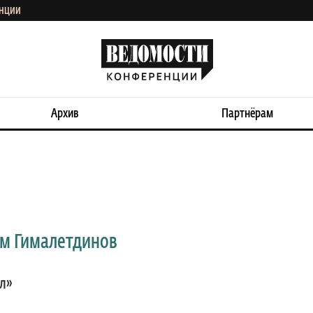
ЕНЦИИ
Архив
Партнёрам
ем Гималетдинов
л»