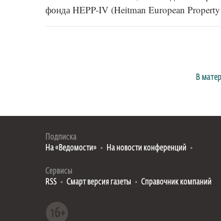
фонда HEPP-IV (Heitman European Property 
В мате
Подписка
На «Ведомости»
На новости конференций
Сервисы
RSS
Смарт версия газеты
Справочник компаний