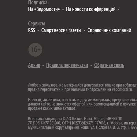
Подписка
На «Ведомости»
На новости конференций
Сервисы
RSS
Смарт версия газеты
Справочник компаний
Архив
Правила перепечатки
Обратная связь
Любое использование материалов допускается только при соблюд
правил перепечатки и при наличии гиперссылки на vedomosti.ru.
Новости, аналитика, прогнозы и другие материалы, представленны
данном сайте, не являются офертой или рекомендацией к покупке
продаже каких-либо активов.
Все права защищены © АО Бизнес Ньюс Медиа, ИНН/КПП
7712108141/771501001, ОГРН 1027739124775, 127018, г. Москва, вн.тер.г
муниципальный округ Марьина Роща, ул. Полковая, д. 3, стр. 1. 19