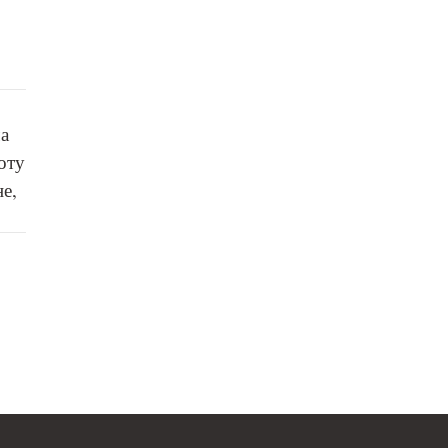
а
оту
е,