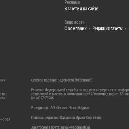
Реклама
В газете и на сайте
Ведомости
О компании
Редакция газеты
ении
Сетевое издание Ведомости (Vedomosti)
Решение Федеральной службы по надзору в сфере связи, инфо
е на
технологий и массовых коммуникаций (Роскомнадзор) от 27 ноя
 или
№ ФС 77-79546
Учредитель: АО «Бизнес Ньюс Медиа»
.
Главный редактор: Казьмина Ирина Сергеевна
99—2026
Электронная почта: news@vedomosti.ru