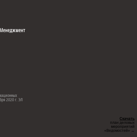
Менеджмент
рмационных
бря 2020 г. ЭЛ
Скачать
план деловых
мероприятий
«Ведомостей» →