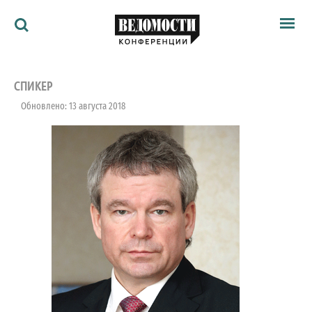
Мероприятия
Ведомости
СПИКЕР
Архив
Обновлено: 13 августа 2018
Как потратить
Партнёрам
Ведомости&
О нас