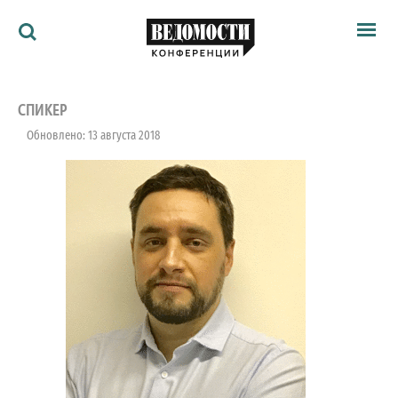
Мероприятия
Ведомости
СПИКЕР
Архив
Обновлено: 13 августа 2018
Как потратить
Партнёрам
Ведомости&
О нас