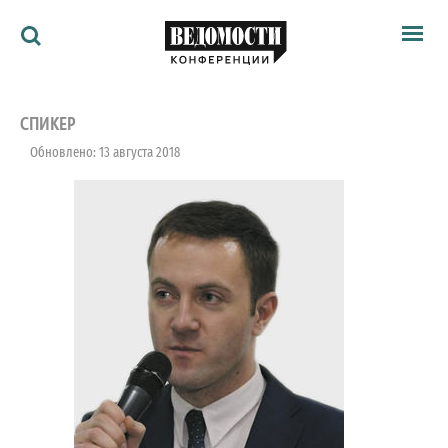
Мероприятия
Ведомости
СПИКЕР
Архив
Обновлено: 13 августа 2018
Как потратить
Партнёрам
Ведомости&
О нас