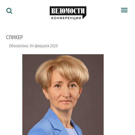
Мероприятия
Ведомости
СПИКЕР
Архив
Обновлено: 04 февраля 2020
Как потратить
Партнёрам
Ведомости&
О нас