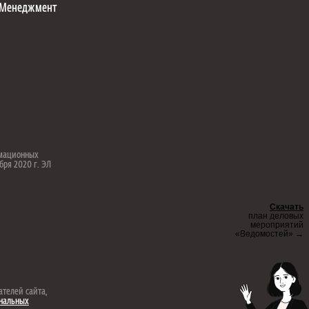
Менеджмент
рмационных
бря 2020 г. ЭЛ
Скачать
план деловых
мероприятий
«Ведомостей» →
ателей сайта,
ональных