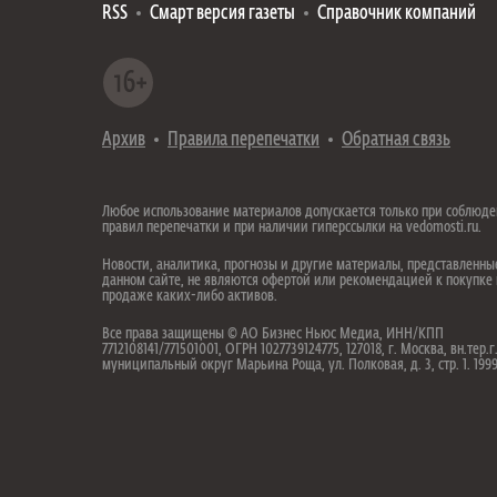
RSS
Смарт версия газеты
Справочник компаний
Архив
Правила перепечатки
Обратная связь
Любое использование материалов допускается только при соблюд
правил перепечатки и при наличии гиперссылки на vedomosti.ru.
Новости, аналитика, прогнозы и другие материалы, представленны
данном сайте, не являются офертой или рекомендацией к покупке
продаже каких-либо активов.
Все права защищены © АО Бизнес Ньюс Медиа, ИНН/КПП
7712108141/771501001, ОГРН 1027739124775, 127018, г. Москва, вн.тер.г
муниципальный округ Марьина Роща, ул. Полковая, д. 3, стр. 1. 19