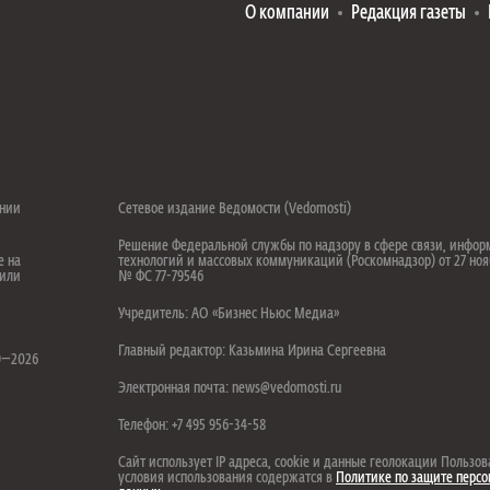
О компании
Редакция газеты
ении
Сетевое издание Ведомости (Vedomosti)
Решение Федеральной службы по надзору в сфере связи, инфо
е на
технологий и массовых коммуникаций (Роскомнадзор) от 27 ноя
 или
№ ФС 77-79546
Учредитель: АО «Бизнес Ньюс Медиа»
.
Главный редактор: Казьмина Ирина Сергеевна
99—2026
Электронная почта: news@vedomosti.ru
Телефон: +7 495 956-34-58
Сайт использует IP адреса, cookie и данные геолокации Пользов
условия использования содержатся в
Политике по защите перс