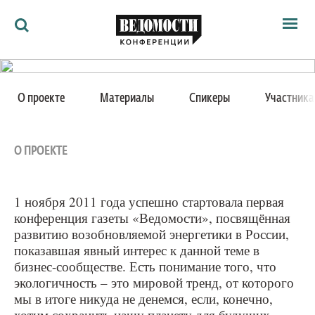
Мероприятия
15 ноября 2012
Ведомости
О проекте
Материалы
Спикеры
Участник
Архив
Будущее возобновляемой
Как потратить
Партнёрам
энергетики в России
Ведомости&
О ПРОЕКТЕ
О нас
II ежегодная конференция
1 ноября 2011 года успешно стартовала первая
конференция газеты «Ведомости», посвящённая
развитию возобновляемой энергетики в России,
Москва, SAP Digital Space, Космодамианская
показавшая явный интерес к данной теме в
набережная, д. 52, стр. 7
бизнес-сообществе. Есть понимание того, что
экологичность – это мировой тренд, от которого
мы в итоге никуда не денемся, если, конечно,
хотим сохранить нашу планету для будущих