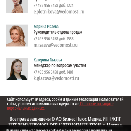
+7 495 956 3458 доб. 1224
e.plotnikova@vedomosti.ru
Марина Исаева
Руководитель отдела продаж
+7 495 956 3458 доб. 1558
m.isaeva@vedomosti.ru
Катерина Глазова
Менеджер по вопросам участия
+7 495 956 3458 доб. 1481
k.glazova@vedomosti.ru
Сайт использует IP адреса, cookie и данные геолокации Пользователей
сайта, условия использования содержатся в
Политике по защите
персональных данных.
Все права защищены © АО Бизнес Ньюс Медиа, ИНН/КПП
7712108141/771501001, ОГРН 1027739124775, 127018, г. Москва,
На нашем сайте используются cookie-файлы и технологии персонализации.