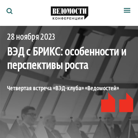
Мероприятия
28 ноября 2023
Ведомости
Архив
ВЭД с БРИКС: особенности и
Как потратить
Партнёрам
перспективы роста
Ведомости&
О нас
Четвертая встреча «ВЭД-клуба» «Ведомостей»