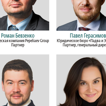
Роман Бевзенко
Павел Герасимов
ская компания Pepeliaev Group
Юридическое бюро «Падва и 
Партнер
Партнер, генеральный дир