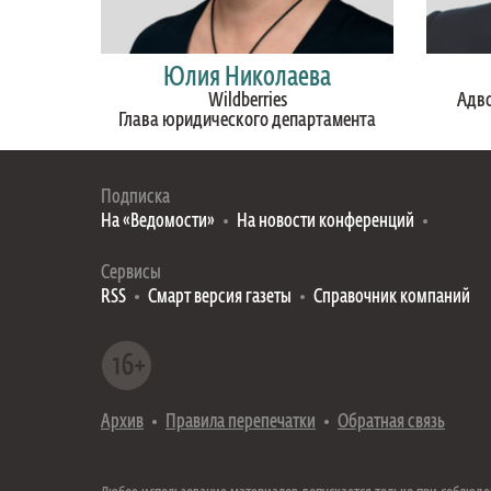
Юлия Николаева
Wildberries
Адво
Глава юридического департамента
Подписка
На «Ведомости»
На новости конференций
Сервисы
RSS
Смарт версия газеты
Справочник компаний
Архив
Правила перепечатки
Обратная связь