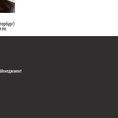
тербург)
я по
Менеджмент