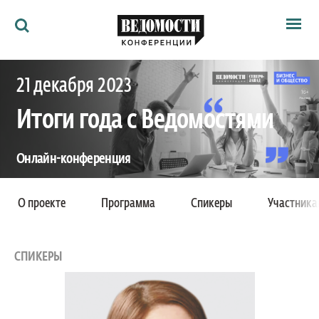
Мероприятия
21 декабря 2023
Ведомости
Архив
Итоги года с Ведомостями
Как потратить
Партнёрам
Ведомости&
Онлайн-конференция
О нас
Проект Санкт-Петербургского офиса
О проекте
Программа
Спикеры
Участника
Санкт-Петербург, Россия
СПИКЕРЫ