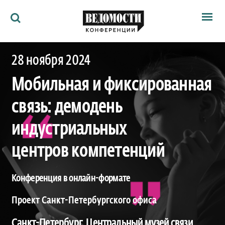
Мероприятия
28 ноября 2024
Ведомости
Архив
Мобильная и фиксированная
Как потратить
Партнёрам
связь: демодень
Ведомости&
О нас
индустриальных
центров компетенций
Конференция в онлайн-формате
Проект Санкт-Петербургского офиса
Санкт-Петербург, Центральный музей связи