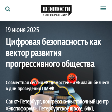
Мероприятия
19 июня 2025
Ведомости
Архив
Цифровая безопасность как
Как потратить
Партнёрам
вектор развития
Ведомости&
О нас
прогрессивного общества
Совместная сессия «Ведомостей» и «Билайн бизнес»
в дни проведения ПМЭФ
Санкт-Петербург, конгрессно-выставочный центр
«Экспофорум», Петербургское шоссе, 64к1,