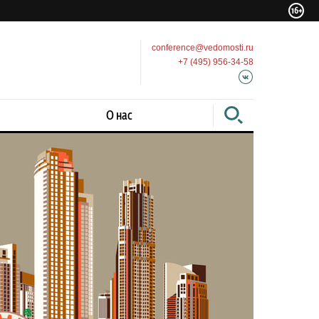
conference@vedomosti.ru
+7 (495) 956-34-58
О нас