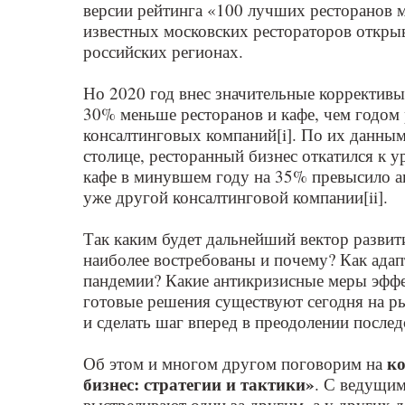
версии рейтинга «100 лучших ресторанов м
известных московских рестораторов открыв
российских регионах.
Но 2020 год внес значительные коррективы
30% меньше ресторанов и кафе, чем годом
консалтинговых компаний[i]. По их данным
столице, ресторанный бизнес откатился к 
кафе в минувшем году на 35% превысило ан
уже другой консалтинговой компании[ii].
Так каким будет дальнейший вектор развит
наиболее востребованы и почему? Как адап
пандемии? Какие антикризисные меры эффе
готовые решения существуют сегодня на ры
и сделать шаг вперед в преодолении после
ко
Об этом и многом другом поговорим на
бизнес: стратегии и тактики»
. С ведущим
выстреливают один за другим, а у других 