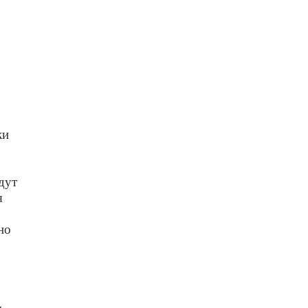
ки
дут
я
но
,