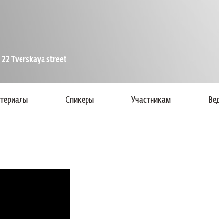
 22 Tverskaya street
териалы
Спикеры
Участникам
Ве