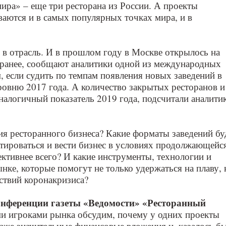
ира» – еще три ресторана из России. А проекты
аются и в самых популярных точках мира, и в
 в отрасль. И в прошлом году в Москве открылось на
 ранее, сообщают аналитики одной из международных
, если судить по темпам появления новых заведений в
уровню 2017 года. А количество закрытых ресторанов и
алогичный показатель 2019 года, подсчитали аналити
ия ресторанного бизнеса? Какие форматы заведений бу
тироваться и вести бизнес в условиях продолжающейс
ктивнее всего? И какие инструменты, технологии и
нке, которые помогут не только удержаться на плаву, 
дствий коронакризиса?
нференции газеты «Ведомости» «Ресторанный
и игроками рынка обсудим, почему у одних проекты
даже значительные финансовые вложения и, казалось бы