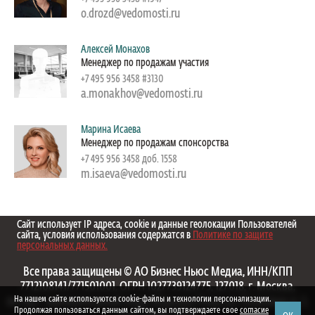
o.drozd@vedomosti.ru
Алексей Монахов
Менеджер по продажам участия
+7 495 956 3458 #3130
a.monakhov@vedomosti.ru
Марина Исаева
Менеджер по продажам спонсорства
+7 495 956 3458 доб. 1558
m.isaeva@vedomosti.ru
Сайт использует IP адреса, cookie и данные геолокации Пользователей
сайта, условия использования содержатся в
Политике по защите
персональных данных.
Все права защищены © АО Бизнес Ньюс Медиа, ИНН/КПП
7712108141/771501001, ОГРН 1027739124775, 127018, г. Москва,
На нашем сайте используются cookie-файлы и технологии персонализации.
вн.тер.г. муниципальный округ Марьина Роща, ул. Полковая, д. 3,
Продолжая пользоваться данным сайтом, вы подтверждаете свое
согласие