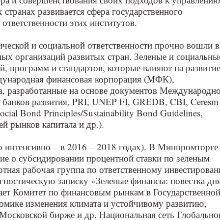
 странах развивается сфера государственного
 ответственности этих институтов.
гической и социальной ответственности прочно вошли в
ых организаций развитых стран. Зеленые и социальны
, программ и стандартов, которые влияют на развити
дународная финансовая корпорация (МФК),
, разработанные на основе документов Международн
банков развития, PRI, UNEP FI, GREDB, CBI, Ceresm
cial Bond Principles/Sustainability Bond Guidelines,
 рынков капитала и др.).
о интенсивно – в 2016 – 2018 годах). В Минпромторге
ние о субсидировании процентной ставки по зеленым
ертная рабочая группа по ответственному инвестирова
агностическую записку «Зеленые финансы: повестка дн
лает Комитет по финансовым рынкам в Государственно
омике изменения климата и устойчивому развитию;
а Московской бирже и др. Национальная сеть Глобально