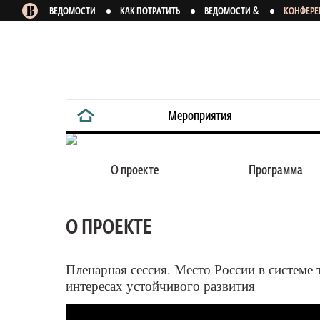
&
ВЕДОМОСТИ
КАК ПОТРАТИТЬ
ВЕДОМОСТИ
КОНФЕР
Мероприятия
27 февраля 2019
О проекте
Программа
О ПРОЕКТЕ
Ответственная 
практика в Росс
Пленарная сессия. Место России в систем
интересах устойчивого развития
Конференция