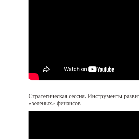
Москва, Марриотт Гранд Отель, ул. Тверская
Стратегическая сессия. Инструменты разви
«зеленых» финансов