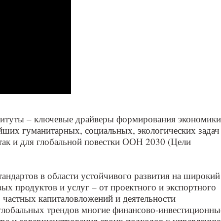
титуты – ключевые драйверы формирования экономики
йших гуманитарных, социальных, экологических задач
 так и для глобальной повестки ООН 2030 (Цели
тандартов в области устойчивого развития на широкий
ых продуктов и услуг – от проектного и экспортного
 частных капиталовложений и деятельности
глобальных трендов многие финансово-инвестиционны
тра и совершенствования своих подходов к управлению