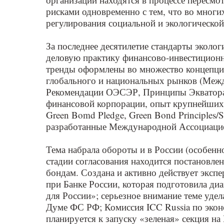
рисками одновременно с тем, что во многих
регулирования социальной и экологической
За последнее десятилетие стандарты эколо
деловую практику финансово-инвестиционн
тренды оформлены во множество концепций
глобального и национальных рынков (Меж
Рекомендации ОЭСЭР, Принципы Экватора
финансовой корпорации, опыт крупнейших 
Green Bomd Pledge, Green Bond Principles/So
разработанные Международной Ассоциацией
Тема набрала обороты и в России (особенн
стадии согласования находится постановле
бондам. Создана и активно действует эксп
при Банке России, которая подготовила ди
для России»; серьезное внимание теме уде
Думе ФС РФ; Комиссия ICC Russia по экон
планируется к запуску «зеленая» секция н