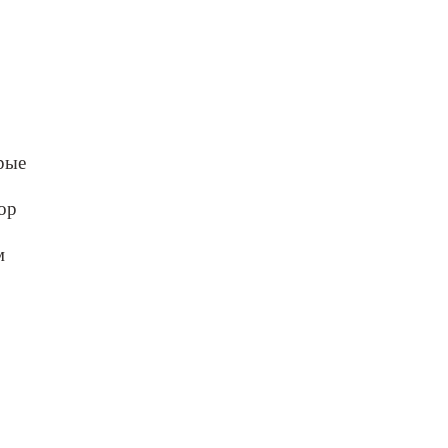
рые
ор
м