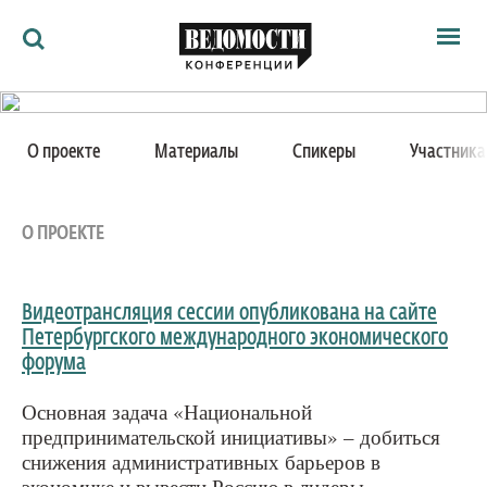
Мероприятия
24 мая 2014
Ведомости
О проекте
Материалы
Спикеры
Участник
Архив
«Национальная
Как потратить
Партнёрам
предпринимательская
Ведомости&
О ПРОЕКТЕ
О нас
инициатива» в действии. От
Видеотрансляция сессии опубликована на сайте
задач к результатам
Петербургского международного экономического
форума
Дискуссия в рамках Петербургского международного
Основная задача «Национальной
экономического форума
предпринимательской инициативы» – добиться
снижения административных барьеров в
Санкт-Петербург, Выставочный комплекс
экономике и вывести Россию в лидеры