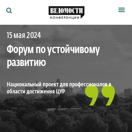
Мероприятия
15 мая 2024
Ведомости
Архив
Форум по устойчивому
Как потратить
Партнёрам
развитию
Ведомости&
О нас
Национальный проект для профессионалов в
области достижения ЦУР