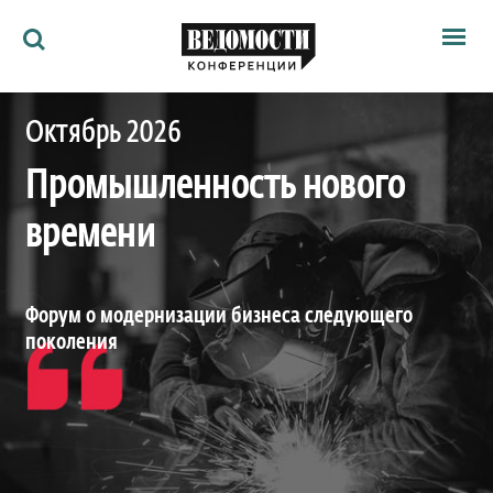
Мероприятия
Октябрь 2026
Ведомости
Архив
Промышленность нового
Как потратить
Партнёрам
времени
Ведомости&
О нас
Форум о модернизации бизнеса следующего
поколения