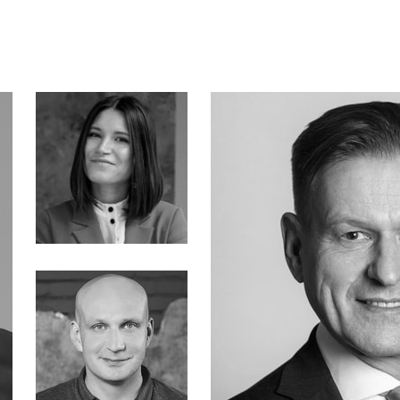
Анна Еремина
Ассоциация «Финтех»