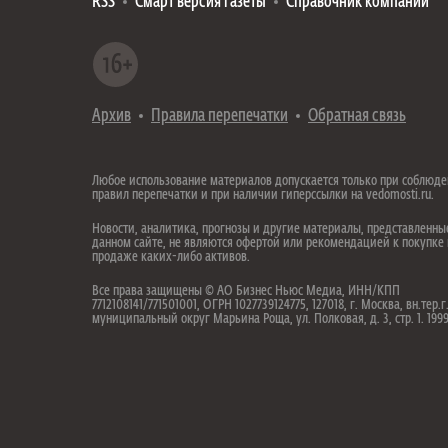
RSS
Смарт версия газеты
Справочник компаний
Архив
Правила перепечатки
Обратная связь
Любое использование материалов допускается только при соблюд
правил перепечатки и при наличии гиперссылки на vedomosti.ru.
Новости, аналитика, прогнозы и другие материалы, представленны
данном сайте, не являются офертой или рекомендацией к покупке
продаже каких-либо активов.
Все права защищены © АО Бизнес Ньюс Медиа, ИНН/КПП
7712108141/771501001, ОГРН 1027739124775, 127018, г. Москва, вн.тер.г
муниципальный округ Марьина Роща, ул. Полковая, д. 3, стр. 1. 19