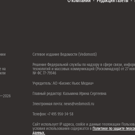
О компании
Редакция газеты
ении
Сетевое издание Ведомости (Vedomosti)
Решение Федеральной службы по надзору в сфере связи, инфо
е на
технологий и массовых коммуникаций (Роскомнадзор) от 27 ноя
 или
№ ФС 77-79546
Учредитель: АО «Бизнес Ньюс Медиа»
.
Главный редактор: Казьмина Ирина Сергеевна
99—2026
Электронная почта: news@vedomosti.ru
Телефон: +7 495 956-34-58
Сайт использует IP адреса, cookie и данные геолокации Пользов
условия использования содержатся в
Политике по защите перс
данных.