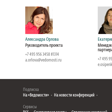
Александра Орлова
Екатери
Руководитель проекта
Менедже
партнер
+7 495 956 3458 #1314
+7 495 9
a.orlova@vedomosti.ru
e.osipen
Подписка
На «Ведомости»
На новости конференций
Сервисы