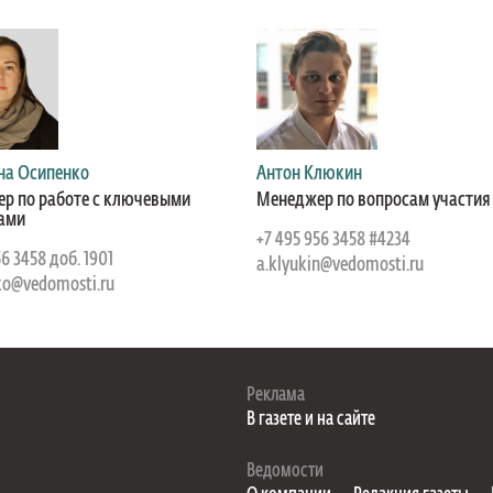
на Осипенко
Антон Клюкин
р по работе с ключевыми
Менеджер по вопросам участия
ами
+7 495 956 3458 #4234
56 3458 доб. 1901
a.klyukin@vedomosti.ru
ko@vedomosti.ru
Реклама
В газете и на сайте
Ведомости