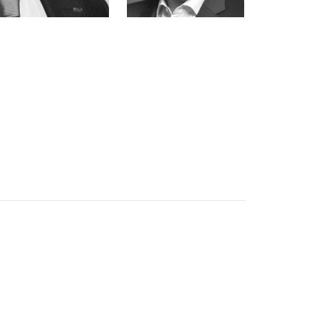
Иван Пятков
«Альфа-банк»