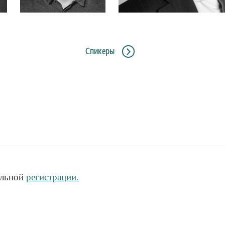
Роман Зильбер
Владимир Комлев
«Райффайзенбанк»
НСПК
Спикеры
ельной
регистрации.