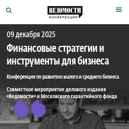
Мероприятия
09 декабря 2025
Ведомости
Архив
Финансовые стратегии и
Как потратить
Партнёрам
инструменты для бизнеса
Ведомости&
О нас
Конференция по развитию малого и среднего бизнеса
Совместное мероприятие делового издания
«Ведомости» и Московского гарантийного фонда