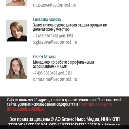
m.isaeva@vedomosti.ru
Светлана Глазова
Заместитель руководителя отдела продаж по
делегатскому участию
+ 7 495 956 3458 доб. 1951
s.glazova@vedomosti.ru
Олеся Мазина
Менеджер по работе с профильными
ассоциациями и СМИ
+7 495 956 3458 доб. 3151
o.mazina@vedomosti.ru
Сайт использует IP адреса, cookie и данные геолокации Пользователей
сайта, условия использования содержатся в
Политике по защите
персональных данных.
Все права защищены © АО Бизнес Ньюс Медиа, ИНН/КПП
7712108141/771501001, ОГРН 1027739124775, 127018, г. Москва,