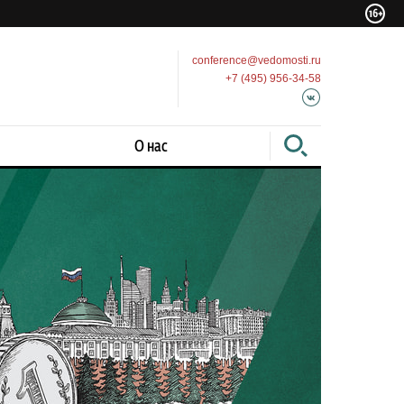
conference@vedomosti.ru
+7 (495) 956-34-58
О нас