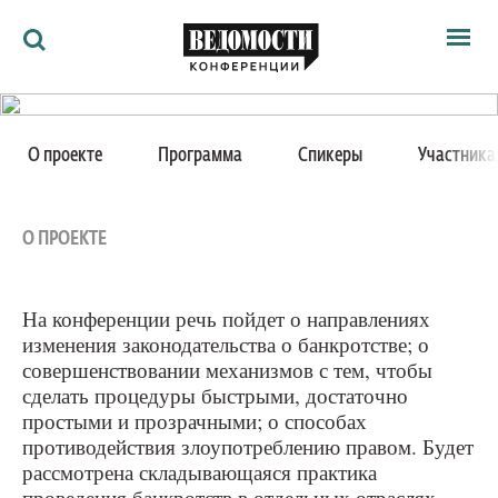
Мероприятия
16 сентября 2016
Ведомости
О проекте
Программа
Спикеры
Участника
Архив
Институт банкротства в
Как потратить
Партнёрам
России.
Ведомости&
О ПРОЕКТЕ
О нас
II ежегодная конференция
На конференции речь пойдет о направлениях
изменения законодательства о банкротстве; о
Практика и технологии проведения банкротств
совершенствовании механизмов с тем, чтобы
сделать процедуры быстрыми, достаточно
Москва, Сафмар Аврора Люкс, улица Петровка, 11
простыми и прозрачными; о способах
противодействия злоупотреблению правом. Будет
рассмотрена складывающаяся практика
проведения банкротств в отдельных отраслях,