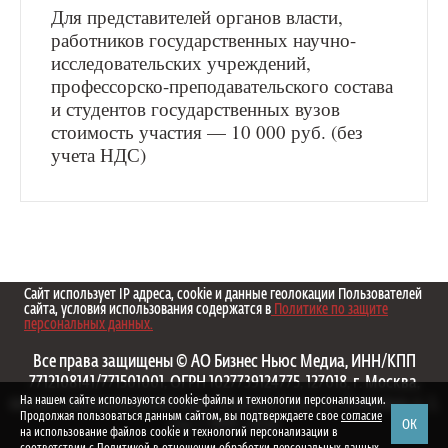
Для представителей органов власти,
работников государственных научно-
исследовательских учреждений,
профессорско-преподавательского состава
и студентов государственных вузов
стоимость участия — 10 000 руб. (без
учета НДС)
Сайт использует IP адреса, cookie и данные геолокации Пользователей
сайта, условия использования содержатся в
Политике по защите
персональных данных.
Все права защищены © АО Бизнес Ньюс Медиа, ИНН/КПП
7712108141/771501001, ОГРН 1027739124775, 127018, г. Москва,
На нашем сайте используются cookie-файлы и технологии персонализации.
вн.тер.г. муниципальный округ Марьина Роща, ул. Полковая, д. 3,
Продолжая пользоваться данным сайтом, вы подтверждаете свое
согласие
ОК
стр. 1. 1999—2026
на использование файлов cookie и технологий персонализации в